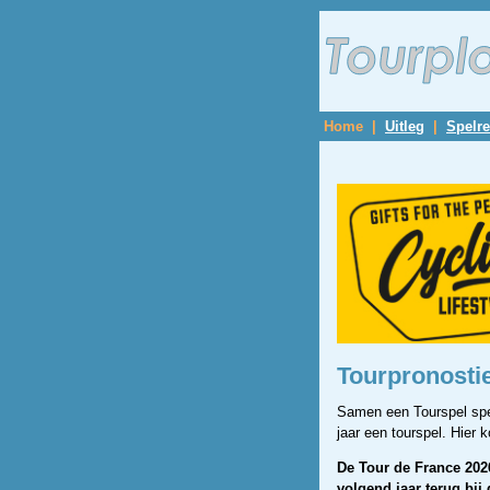
Home
|
Uitleg
|
Spelre
Tourpronostie
Samen een Tourspel spel
jaar een tourspel. Hier
De Tour de France 202
volgend jaar terug bij