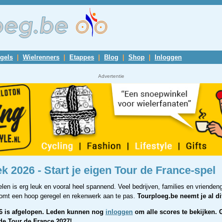
gels
|
Wielrenners
|
Etappes
|
Blog
|
Shop
|
Inloggen
Advertentie
k 2026 - Start je eigen Tour de France-spel
en is erg leuk en vooral heel spannend. Veel bedrijven, families en vrienden
 komt een hoop geregel en rekenwerk aan te pas.
Tourploeg.be neemt je al di
6 is afgelopen. Leden kunnen nog
inloggen
om alle scores te bekijken. G
 de Tour de France 2027!